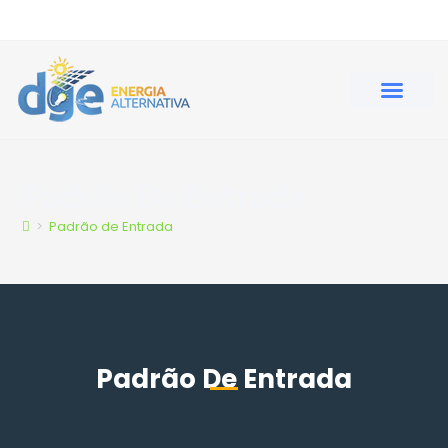
QUEM SOMOS
ENGENHARIA ELÉT
Padrão De Entrada
>
Padrão de Entrada
Padrão De Entrada