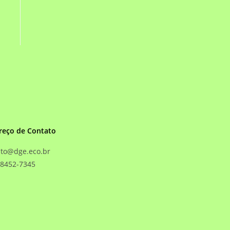
reço de Contato
ato@dge.eco.br
98452-7345