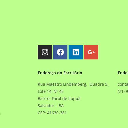
Endereço do Escritório
Ende
Rua Maestro Lindemberg, Quadra 5,
cont
Lote 14, Nº 4E
(71) 
Bairro: Farol de Itapuã
Salvador – BA
CEP: 41630-381
a