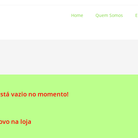
Home
Quem Somos
E
está vazio no momento!
vo na loja