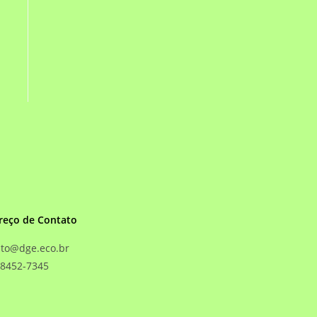
reço de Contato
ato@dge.eco.br
98452-7345