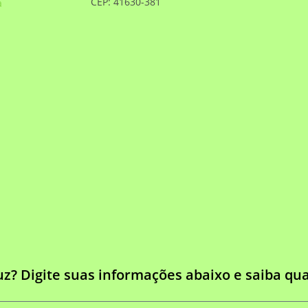
CEP: 41630-381
a
uz? Digite suas informações abaixo e saiba qu