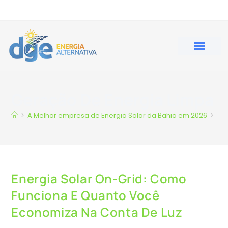
QUEM SOMOS
ENGENHARIA ELÉT
Geração De Energia Limpa
>
A Melhor empresa de Energia Solar da Bahia em 2026
>
ge
Energia Solar On-Grid: Como
Funciona E Quanto Você
Economiza Na Conta De Luz