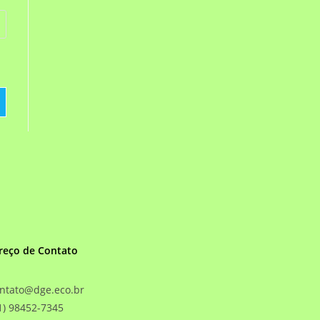
reço de Contato
ntato@dge.eco.br
1) 98452-7345