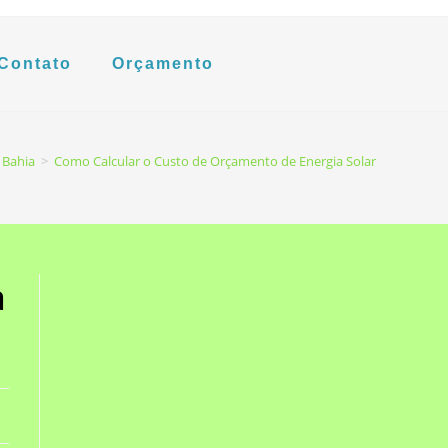
Contato
Orçamento
 Bahia
>
Como Calcular o Custo de Orçamento de Energia Solar
a