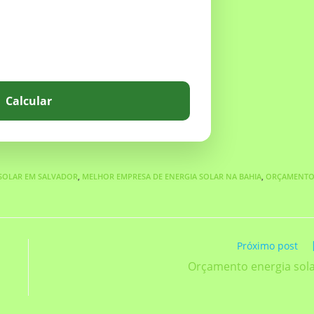
Calcular
 SOLAR EM SALVADOR
,
MELHOR EMPRESA DE ENERGIA SOLAR NA BAHIA
,
ORÇAMENT
Próximo post
Orçamento energia sol