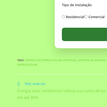
Tipo de instalação
Residencial
Comercial
TAGS
:
EMPRESA DE ENERGIA SOLAR CONFIÁVEL
,
EMPRESA DE ENERGIA
ENERGIA SOLAR
Post anterior
Energia solar residencial: reduza sua conta de luz
em até 95%