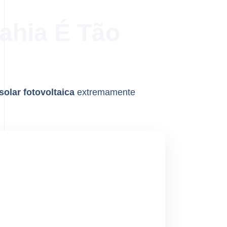
Bahia É Tão
solar fotovoltaica
extremamente