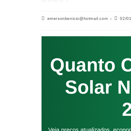
emersonbenicio@hotmail.com
02/0
Quanto C
Solar 
Veja preços atualizados, econo