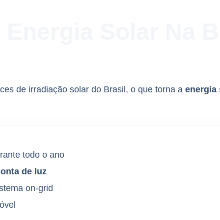
 Energia Solar Na 
es de irradiação solar do Brasil, o que torna a
energia 
rante todo o ano
onta de luz
stema on-grid
óvel