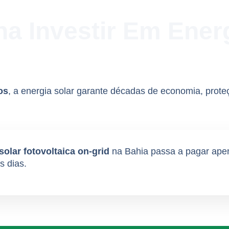
na Investir Em Ener
os
, a energia solar garante décadas de economia, proteç
solar fotovoltaica on-grid
na Bahia passa a pagar apen
s dias.