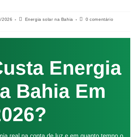
1/2026
Energia solar na Bahia
0 comentário
usta Energia
Na Bahia Em
2026?
mia real na conta de luz e em quanto tempo o