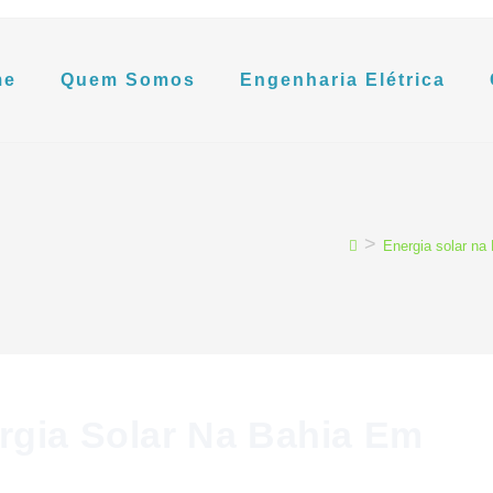
me
Quem Somos
Engenharia Elétrica
>
Energia solar na
rgia Solar Na Bahia Em