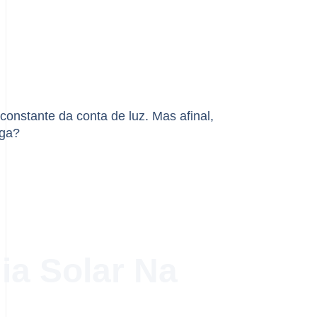
onstante da conta de luz. Mas afinal,
aga?
ia Solar Na